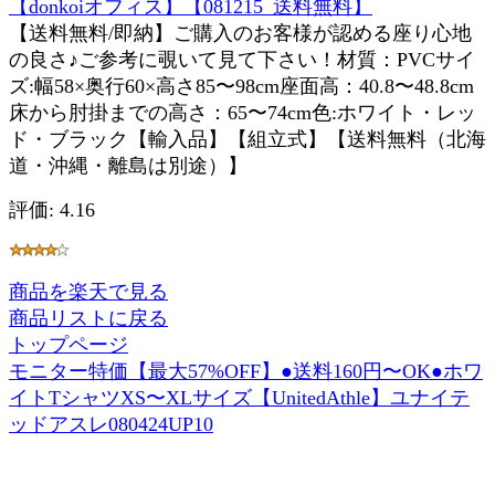
【donkoiオフィス】【081215_送料無料】
【送料無料/即納】ご購入のお客様が認める座り心地
の良さ♪ご参考に覗いて見て下さい！材質：PVCサイ
ズ:幅58×奥行60×高さ85〜98cm座面高：40.8〜48.8cm
床から肘掛までの高さ：65〜74cm色:ホワイト・レッ
ド・ブラック【輸入品】【組立式】【送料無料（北海
道・沖縄・離島は別途）】
評価: 4.16
商品を楽天で見る
商品リストに戻る
トップページ
モニター特価【最大57%OFF】●送料160円〜OK●ホワ
イトTシャツXS〜XLサイズ【UnitedAthle】ユナイテ
ッドアスレ080424UP10