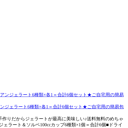
ンジェラート6種類×各1＝合計6個セット★ご自宅用の簡易包
手作りだからジェラートが最高に美味しい♪送料無料のめちゃ
ラート＆ソルベ100ccカップ6種類×1個＝合計6個■ドライ