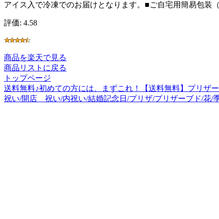
アイス入で冷凍でのお届けとなります。■ご自宅用簡易包装（
評価: 4.58
商品を楽天で見る
商品リストに戻る
トップページ
送料無料♪初めての方には、まずこれ！【送料無料】プリザー
祝い/開店 祝い/内祝い/結婚記念日/プリザ/プリザーブド/花/