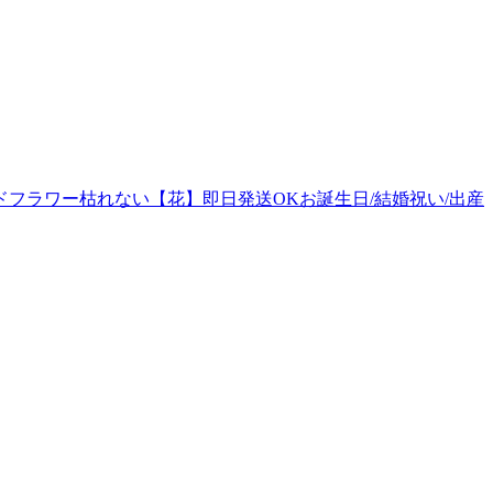
フラワー枯れない【花】即日発送OKお誕生日/結婚祝い/出産