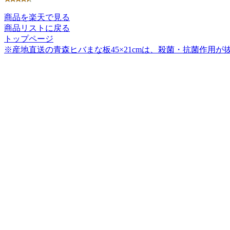
商品を楽天で見る
商品リストに戻る
トップページ
※産地直送の青森ヒバまな板45×21cmは、殺菌・抗菌作用が