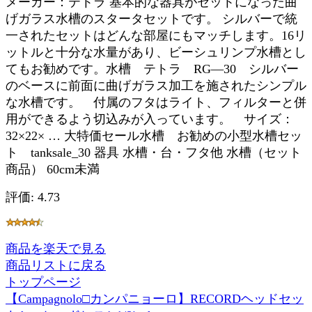
メーカー：テトラ 基本的な器具がセットになった曲
げガラス水槽のスタータセットです。 シルバーで統
一されたセットはどんな部屋にもマッチします。16リ
ットルと十分な水量があり、ビーシュリンプ水槽とし
てもお勧めです。水槽 テトラ RG—30 シルバー
のベースに前面に曲げガラス加工を施されたシンプル
な水槽です。 付属のフタはライト、フィルターと併
用ができるよう切込みが入っています。 サイズ：
32×22× … 大特価セール水槽 お勧めの小型水槽セッ
ト tanksale_30 器具 水槽・台・フタ他 水槽（セット
商品） 60cm未満
評価: 4.73
商品を楽天で見る
商品リストに戻る
トップページ
【Campagnolo□カンパニョーロ】RECORDヘッドセッ