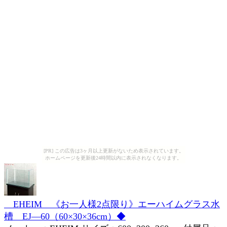
[PR] この広告は3ヶ月以上更新がないため表示されています。
ホームページを更新後24時間以内に表示されなくなります。
EHEIM 《お一人様2点限り》エーハイムグラス水
槽 EJ—60（60×30×36cm）◆