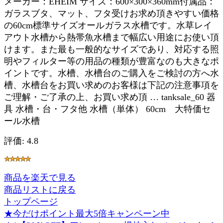
メーカー：EHEIM サイズ：600×300×360mm付属品：
ガラスブタ、マット、フタ受けお求め頂きやすい価格
の60cm標準サイズオールガラス水槽です。水草レイ
アウト水槽から熱帯魚水槽まで幅広い用途にお使い頂
けます。また最も一般的なサイズであり、対応する照
明やフィルター等の用品の種類が豊富なのも大きなポ
イントです。水槽、水槽台のご購入をご検討の方へ水
槽、水槽台をお買い求めのお客様は下記の注意事項を
ご理解・ご了承の上、お買い求め頂 … tanksale_60 器
具 水槽・台・フタ他 水槽（単体） 60cm 大特価セ
ール水槽
評価: 4.8
商品を楽天で見る
商品リストに戻る
トップページ
★今だけポイント最大5倍キャンペーン中