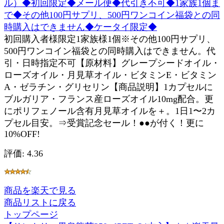
ル）◆初回限定◆メール便◆代引き不可◆1家族1個ま
で◆その他100円サプリ、500円ワンコイン福袋との同
時購入はできません◆ケータイ限定◆
初回購入者様限定1家族様1個※その他100円サプリ、
500円ワンコイン福袋との同時購入はできません。代
引・日時指定不可【原材料】グレープシードオイル・
ローズオイル・月見草オイル・ビタミンE・ビタミン
A・ゼラチン・グリセリン【商品説明】1カプセルに
ブルガリア・フランス産ローズオイル10mg配合。更
にポリフェノール含有月見草オイルを＋。1日1〜2カ
プセル目安。⇒受賞記念セール！●●が付く！更に
10%OFF!
評価: 4.36
商品を楽天で見る
商品リストに戻る
トップページ