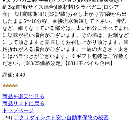
●タラバガニ脚 半身(セクション)[内容量]冷凍状態で
約2kg前後(サイズ混合)[原材料]タラバガニ(ロシア
産)・塩[賞味期限]別途記載[お召し上がり方]袋から出
したまま5〜10分程、直接流水解凍して下さい。脚先
など、細くなっている部分は、太い部分に比べてまれ
に塩味が強い場合がございます。その際は、お鍋など
にして頂きますと美味しくお召し上がり頂けます。※
足折れが入る場合がございます。一肩の大きさ・太さ
にはバラつきがございます。※ギフト包装はご容赦く
ださい。(※3/25価格改定)【0811モバイル企画】
評価: 4.49
商品を楽天で見る
商品リストに戻る
トップページ
[PR]
アクサダイレクト安い自動車保険の秘密