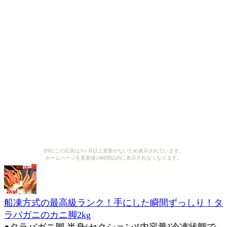
[PR] この広告は3ヶ月以上更新がないため表示されています。
ホームページを更新後24時間以内に表示されなくなります。
船凍方式の最高級ランク！手にした瞬間ずっしり！タ
ラバガニのカニ脚2kg