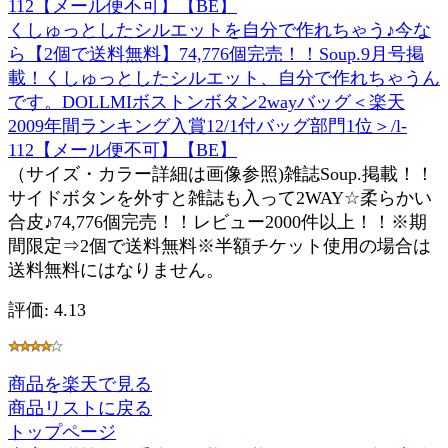
くしゅっとしたシルエットを自分で作れちゃう♪今な
ら【2個で送料無料】74,776個完売！！Soup.9月号掲
載！くしゅっとしたシルエット、自分で作れちゃうん
です。DOLLMIボストンボタン2wayバッグ＜楽天
2009年間ランキング入賞12/1付バッグ部門1位＞/l-
112【メール便不可】【BE】
（サイズ・カラー詳細は画像参照)雑誌Soup.掲載！！
サイドボタンを外すと雑誌も入って2WAY☆柔らかい
合皮♪74,776個完売！！レビュー2000件以上！！※期
間限定⇒2個で送料無料※半額チケット使用の場合は
送料無料にはなりません。
評価: 4.13
商品を楽天で見る
商品リストに戻る
トップページ