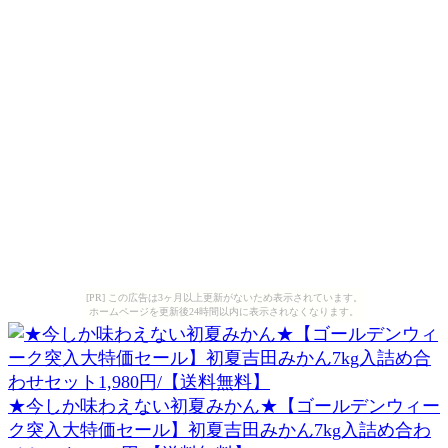
[PR] この広告は3ヶ月以上更新がないため表示されています。
ホームページを更新後24時間以内に表示されなくなります。
★今しか味わえない初夏みかん★【ゴールデンウィー
ク突入大特価セール】初夏吉田みかん7kg入詰め合わ