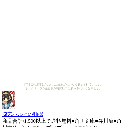
[PR] この広告は3ヶ月以上更新がないため表示されています。
ホームページを更新後24時間以内に表示されなくなります。
涼宮ハルヒの動揺
商品合計\1,500以上で送料無料■角川文庫■谷川流■角