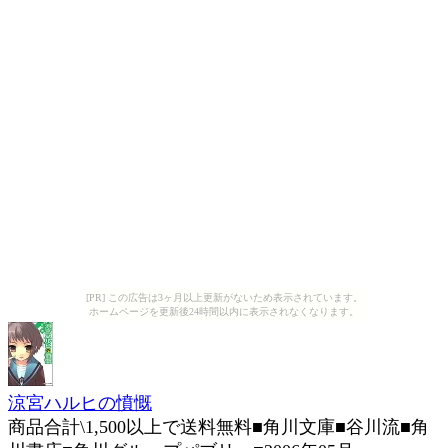
[PR] この広告は3ヶ月以上更新がないため表示されています。
ホームページを更新後24時間以内に表示されなくなります。
涼宮ハルヒの憤慨
商品合計\1,500以上で送料無料■角川文庫■谷川流■角