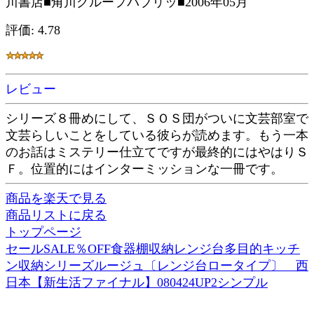
川書店■角川グループパブリッ■2006年05月
評価: 4.78
レビュー
シリーズ８冊めにして、ＳＯＳ団がついに文芸部室で
文芸らしいことをしている彼らが読めます。もう一本
のお話はミステリー仕立てですが最終的にはやはりＳ
Ｆ。位置的にはインターミッションな一冊です。
商品を楽天で見る
商品リストに戻る
トップページ
セールSALE％OFF食器棚収納レンジ台多目的キッチ
ン収納シリーズルージュ〔レンジ台ロータイプ〕 西
日本【新生活ファイナル】080424UP2シンプル