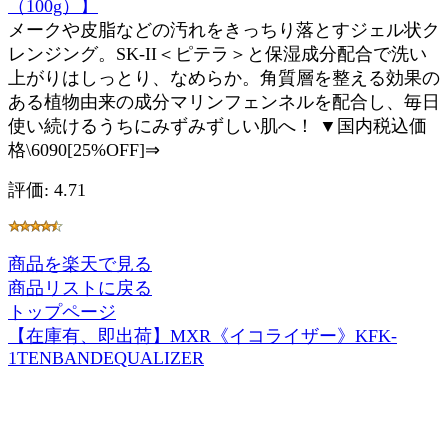
（100g）】
メークや皮脂などの汚れをきっちり落とすジェル状ク
レンジング。SK-II＜ピテラ＞と保湿成分配合で洗い
上がりはしっとり、なめらか。角質層を整える効果の
ある植物由来の成分マリンフェンネルを配合し、毎日
使い続けるうちにみずみずしい肌へ！ ▼国内税込価
格\6090[25%OFF]⇒
評価: 4.71
商品を楽天で見る
商品リストに戻る
トップページ
【在庫有、即出荷】MXR《イコライザー》KFK-
1TENBANDEQUALIZER