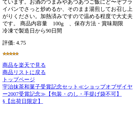
ています。お酒のつまみやあつあつご飯にど〜ぞフラ
イパンでさっと炒めるか、そのまま湯煎してお召し上
がりください。加熱済みですので温める程度で大丈夫
です。 商品内容量 100g 、保存方法・賞味期限
冷凍で製造日から90日間
評価: 4.75
商品を楽天で見る
商品リストに戻る
トップページ
宇治抹茶和菓子受賞記念セット≪ショップオブザイヤ
ー2007受賞記念≫【包装・のし・手提げ袋不可】
§【出荷日限定】