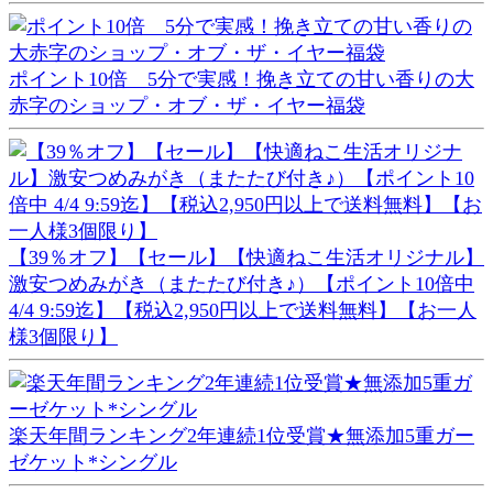
ポイント10倍 5分で実感！挽き立ての甘い香りの大
赤字のショップ・オブ・ザ・イヤー福袋
【39％オフ】【セール】【快適ねこ生活オリジナル】
激安つめみがき（またたび付き♪）【ポイント10倍中
4/4 9:59迄】【税込2,950円以上で送料無料】【お一人
様3個限り】
楽天年間ランキング2年連続1位受賞★無添加5重ガー
ゼケット*シングル