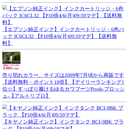
【エプソン純正インク】インクカートリッジ・6色パ
ック IC6CL32 【P10倍4/6(月)09:59マデ】【送料無
料】
売り切れカラー、サイズは2009年7月頃から再販です
【送料無料・ポイント10倍】【デイリーランキング1
位☆】すっぽり履けるゆるカワブーツProsh-プロッシ
ュ-【アルトリブロ】
【キヤノン純正インク】インクタンク BCI-9BK ブラ
ック 【P10倍4/6(月)09:59マデ】