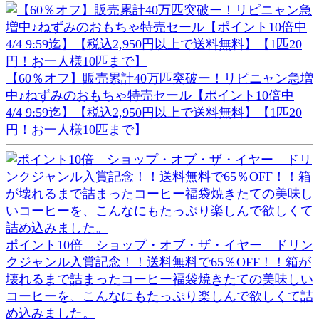
【60％オフ】販売累計40万匹突破ー！リピニャン急増
中♪ねずみのおもちゃ特売セール【ポイント10倍中
4/4 9:59迄】【税込2,950円以上で送料無料】【1匹20
円！お一人様10匹まで】
ポイント10倍 ショップ・オブ・ザ・イヤー ドリン
クジャンル入賞記念！！送料無料で65％OFF！！箱が
壊れるまで詰まったコーヒー福袋焼きたての美味しい
コーヒーを、こんなにもたっぷり楽しんで欲しくて詰
め込みました。