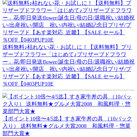
送料無料♪枯れない花・お試しに！【送料無料】プリ
ザーブドフラワー「はじめて♪プリザーブドフラワ
ー」花/即日発送flower/誕生日/母の日/退職祝い/結婚祝
い/出産祝い/開店 祝い/内祝い/結婚記念日プリザ/プ
リザーブド【あす楽対応_近畿】【SALE セール】
％OFF【0403PUP10E
【ポイント10倍〜4/5迄】すき家牛丼の具 （10パック
入り） 送料無料★グルメ大賞2008 和風料理・惣菜
部門大賞★