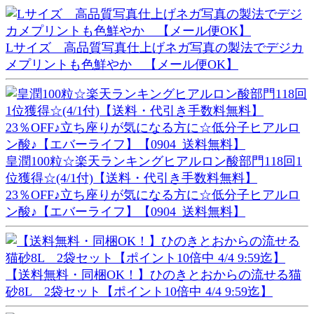
Lサイズ 高品質写真仕上げネガ写真の製法でデジカ
メプリントも色鮮やか 【メール便OK】
皇潤100粒☆楽天ランキングヒアルロン酸部門118回1
位獲得☆(4/1付)【送料・代引き手数料無料】
23％OFF♪立ち座りが気になる方に☆低分子ヒアルロ
ン酸♪【エバーライフ】【0904_送料無料】
【送料無料・同梱OK！】ひのきとおからの流せる猫
砂8L 2袋セット【ポイント10倍中 4/4 9:59迄】