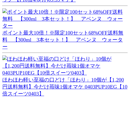
ポイント最大10倍！※限定100セット68%OFF送料無
料 【300ml 3本セット！】 アベンヌ ウォータ
ー
ほわほわ軽い至福の口どけ「ほわり」10個が【1,200
円送料無料】今だけ苺味1個オマケ 0403PUP10EG【10
倍スイーツ0403】