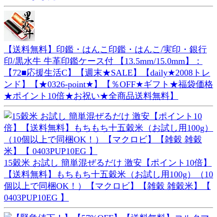
【送料無料】印鑑・はんこ印鑑・はんこ/実印・銀行
印/黒水牛 牛革印鑑ケース付 【13.5mm/15.0mm】：
【72■応援生活C】【週末★SALE】【daily★2008トレ
ンド】【★0326-point★】【％OFF★ギフト★福袋価格
★ポイント10倍★お祝い★全商品送料無料】
15穀米 お試し 簡単混ぜるだけ 激安【ポイント10倍】
【送料無料】もちもち十五穀米（お試し用100g）（10
個以上で同梱OK！）【マクロビ】【雑穀 雑穀米】【
0403PUP10EG 】