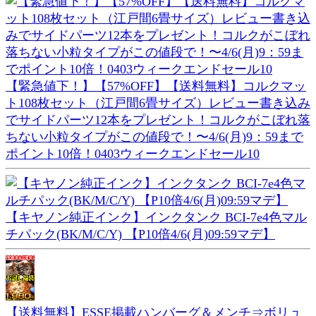
【緊急値下！】【57%OFF】【送料無料】コルクマッ
ト108枚セット（江戸間6畳サイズ）レビュー書き込み
でサイドパーツ12本をプレゼント！コルクがこぼれ落
ちない小粒タイプがこの値段で！〜4/6(月)9：59まで
ポイント10倍！0403ウィークエンドセール10
【キヤノン純正インク】インクタンク BCI-7e4色マル
チパック(BK/M/C/Y) 【P10倍4/6(月)09:59マデ】
【送料無料】ESSE掲載ハンバーグ＆メンチ⇒ボリュ