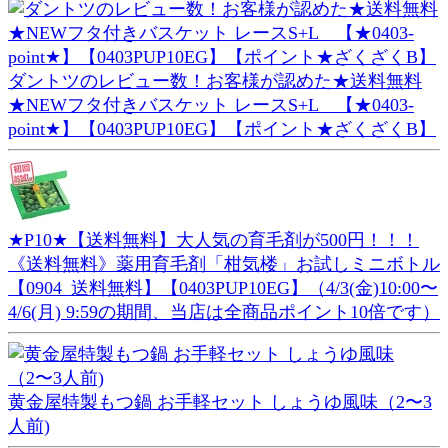
ダントツのレビュー数！お客様が認めた★送料無料
★NEWフタ付きバスケット レースS+L 【★0403-
point★】【0403PUP10EG】【ポイント★ざくざくB】
★P10★【送料無料】大人気の育毛剤が500円！！！
《送料無料》薬用育毛剤「柑気楼」お試しミニボトル
【0904_送料無料】【0403PUP10EG】（4/3(金)10:00〜
4/6(月) 9:59の期間、当店は全商品ポイント10倍です）
黄金屋特製もつ鍋 お手軽セット しょうゆ風味（2〜3
人前)