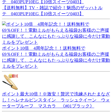
【送料無料】TV・雑誌で紹介！魅惑のザッハトル
テ 0403PUP10EG【10倍スイーツ0403】
ポイント10倍 4周年記念！！送料無料で
69％OFF！！電動ミルがもらえる福袋お客様のご声援
に感謝して、こんなにもたっぷりな福袋に今だけ電動
ミルをプレゼント
ポイント最大10倍！※激安！贅沢で洗練されたまなざ
し！ヘレナルビンスタイン ラッシュクイーン ウォ
ータープルーフ マスカラ 《#01ブラック》