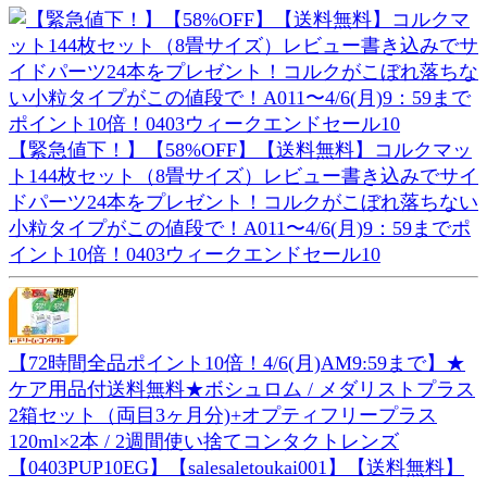
【緊急値下！】【58%OFF】【送料無料】コルクマッ
ト144枚セット（8畳サイズ）レビュー書き込みでサイ
ドパーツ24本をプレゼント！コルクがこぼれ落ちない
小粒タイプがこの値段で！A011〜4/6(月)9：59までポ
イント10倍！0403ウィークエンドセール10
【72時間全品ポイント10倍！4/6(月)AM9:59まで】★
ケア用品付送料無料★ボシュロム / メダリストプラス
2箱セット（両目3ヶ月分)+オプティフリープラス
120ml×2本 / 2週間使い捨てコンタクトレンズ
【0403PUP10EG】【salesaletoukai001】【送料無料】