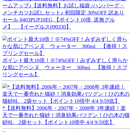
ームアップ♪【送料無料】お試し福袋 /ハンバーグ・
メンチカツお試しセット♪ 初回限定 30%OFF 訳あり
セール 0403PUP10EG 【ポイント10倍_送無グル
メ】 【イーグルス090330】
ポイント最大10倍！※74%OFF！みずみずしく滑らか
な肌にアベンヌ ウォーター 300ml 【激得！スプ
リングセール】
*【送料無料】2006年・2007年・2008年 3年連続！楽
天で一番売れた猫砂！消臭効果バツグン！ひの木の猫
砂8L 2袋セット【ポイント10倍中 4/4 9:59迄】