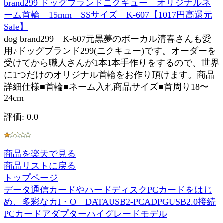
brand299 ドッグブランドニクキュー オリジナルネ
ーム首輪 15mm SSサイズ K-607【1017円高還元
Sale】
dog brand299 K-607元黒夢のボーカル清春さんも愛
用♪ドッグブランド299(ニクキュー)です。オーダーを
受けてから職人さんが1本1本手作りをするので、世界
に1つだけのオリジナル首輪をお作り頂けます。商品
詳細仕様■首輪■ネーム入れ商品サイズ■首周り18〜
24cm
評価: 0.0
商品を楽天で見る
商品リストに戻る
トップページ
データ通信カードやハードディスクPCカードをはじ
め、多彩なカI・O DATAUSB2-PCADPGUSB2.0接続
PCカードアダプターハイグレードモデル