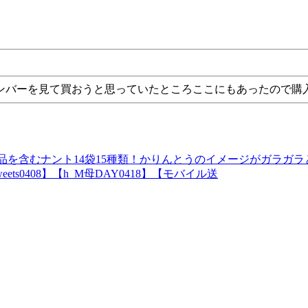
ンバーを見て買おうと思っていたところここにもあったので購
品を含むナント14袋15種類！かりんとうのイメージがガラガラ
s0408】【h_M母DAY0418】【モバイル送