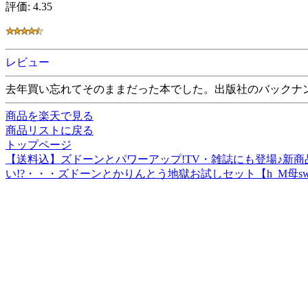
評価: 4.35
レビュー
去年買い忘れてそのままだった本でした。出版社のバックナ
商品を楽天で見る
商品リストに戻る
トップページ
【送料込】ズドーンとパワーアップ!TV・雑誌にも登場♪新商
い!?・・・ズドーンとかりんとう地獄お試しセット【h_M母sweet